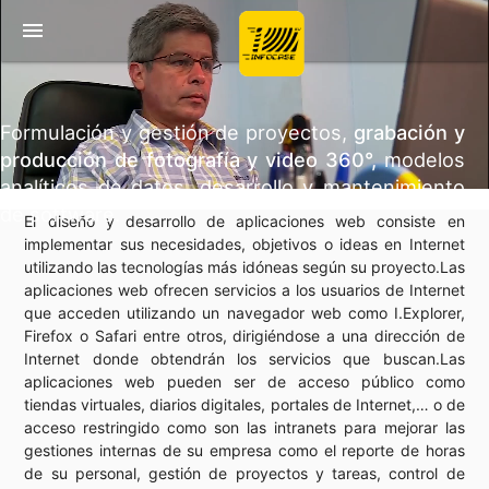
menu
Formulación y gestión de proyectos,
grabación y
producción de fotografía y video 360°,
modelos
analíticos de datos, desarrollo y mantenimiento
de software.
El diseño y desarrollo de aplicaciones web consiste en
implementar sus necesidades, objetivos o ideas en Internet
utilizando las tecnologías más idóneas según su proyecto.Las
aplicaciones web ofrecen servicios a los usuarios de Internet
que acceden utilizando un navegador web como I.Explorer,
Firefox o Safari entre otros, dirigiéndose a una dirección de
Internet donde obtendrán los servicios que buscan.Las
aplicaciones web pueden ser de acceso público como
tiendas virtuales, diarios digitales, portales de Internet,… o de
acceso restringido como son las intranets para mejorar las
gestiones internas de su empresa como el reporte de horas
de su personal, gestión de proyectos y tareas, control de