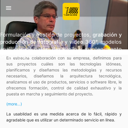
menu
Formulación y gestión de proyectos,
grabación y
producción de fotografía y video 360°,
modelos
analíticos de datos, desarrollo y mantenimiento
de software.
En estrecha colaboración con su empresa, definimos para
sus proyectos cuáles son las tecnologías idóneas,
planificamos y diseñamos las metodologías y recursos
necesarios, diseñamos la arquitectura tecnológica,
analizamos el uso de productos, servicios o software libre, le
ofrecemos formación, control de calidad exhaustivo y la
puesta en marcha y seguimiento del proyecto
.
(more…)
La usablidad es una medida acerca de lo fácil, rápido y
agradable que es utilizar un determinado servicio en línea.