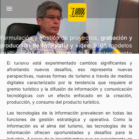
menu
Formulación y gestión de proyectos,
grabación y
producción de fotografía y video 360°,
modelos
analíticos de datos, desarrollo y mantenimiento
de software.
El turismo está experimentado cambios significantes y
afrontando nuevos desafíos, eso representa nuevas
perspectivas, nuevas formas de turismo a través de medios
digitales caracterizado por la tendencia que requiere el
gremio turístico y la difusión de información y comunicación
tecnológicas con un efecto enfocado en la creación,
producción, y consumo del producto turístico.
Las tecnologías de la información prevalecen en todas las
funciones de gestión estratégica y operativa. Como la
información es el alma del turismo, las tecnologías de la
información ofrecen oportunidades y desafíos para la
industria. A pesar de la incertidumbre que se experimenta en