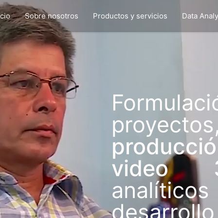
icio
Sobre nosotros
Productos y servicios
Data Analy
Formulac
proyect
producció
video
analíti
desarroll