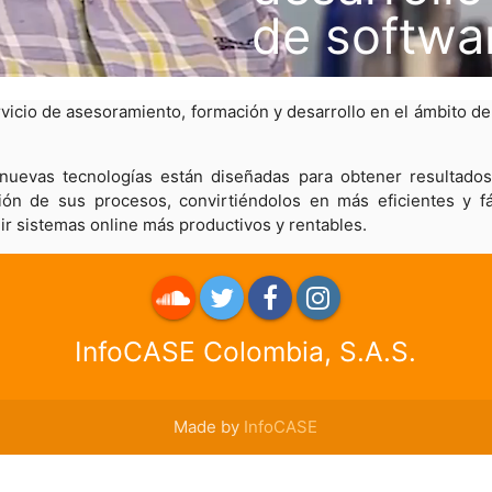
de softwa
rvicio de asesoramiento, formación y desarrollo en el ámbito de
 nuevas tecnologías están diseñadas para obtener resultados
ón de sus procesos, convirtiéndolos en más eficientes y fá
ir sistemas online más productivos y rentables.
InfoCASE Colombia, S.A.S.
roundme
Twitter
Facebook
Instagram
Made by
InfoCASE