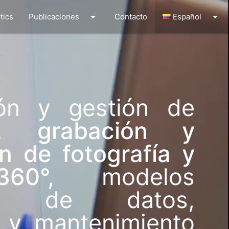
arrow_drop_down
arrow_drop_down
tics
Publicaciones
Contacto
Español
ión y gestión de
os,
grabación y
n de fotografía y
 360°,
modelos
cos de datos,
o y mantenimiento