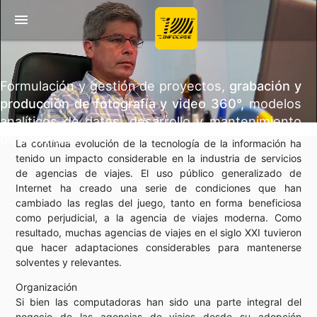
menu
Formulación y gestión de proyectos,
grabación y
producción de fotografía y video 360°,
modelos
analíticos de datos, desarrollo y mantenimiento
de software.
La continua evolución de la tecnología de la información ha
tenido un impacto considerable en la industria de servicios
de agencias de viajes. El uso público generalizado de
Internet ha creado una serie de condiciones que han
cambiado las reglas del juego, tanto en forma beneficiosa
como perjudicial, a la agencia de viajes moderna. Como
resultado, muchas agencias de viajes en el siglo XXI tuvieron
que hacer adaptaciones considerables para mantenerse
solventes y relevantes.
Organización
Si bien las computadoras han sido una parte integral del
negocio de las agencias de viajes desde su adopción